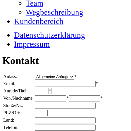
Team
Wegbeschreibung
Kundenbereich
Datenschutzerklärung
Impressum
Kontakt
Anlass:
*
Email:
*
Anrede/Titel:
*
Vor-/Nachname:
*
*
Straße/Nr.:
PLZ/Ort:
Land:
Telefon: